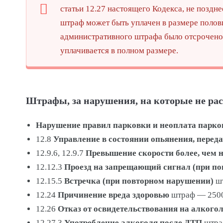
статьи 12.27 настоящего Кодекса, не позд
штраф может быть уплачен в размере полов
административного штрафа было отсрочено
уплачивается в полном размере.
Штрафы, за нарушения, на которые не ра
Нарушение правил парковки и неоплата парко
12.8
Управление в состоянии опьянения, перед
12.9.6, 12.9.7
Превышение скорости более, чем 
12.12.3
Проезд на запрещающий сигнал (при п
12.15.5
Встречка (при повторном нарушении)
шт
12.24
Причинение вреда здоровью
штраф — 2500
12.26
Отказ от освидетельствования на алкого
12.27.3
Употребление алкоголя после ДТП
штра