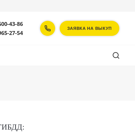
600-43-86
ЗАЯВКА НА ВЫКУП
965-27-54
ИБДД: