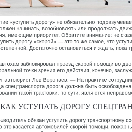
тие «уступить дорогу» не обязательно подразумевае
е должен начинать, возобновлять или продолжать движ
я, имеющим приоритет. Обратите внимание: не сказ
упить дорогу «скорой» — это то же самое, что усту
остепенной. Достаточно остановиться и ждать, пока
к автохам заблокировал проезд скорой помощи во дво
оральной точки зрения его действия, конечно, заслу
 автоюрист Лев Воропаев. — На практике сотрудник
а спецтранспорта дорога должна быть освобождена. 
овании такой трактовки, по сути, являются неправо
, КАК УСТУПАТЬ ДОРОГУ СПЕЦТРА
«водитель обязан уступить дорогу транспортному с
о это касается автомобилей скорой помощи, пожар