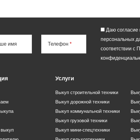
Даю согласие 
персональных д
ше имя
Телефон
*
соответствии с
П
конфиденциальн
ция
Услуги
Выкуп строительной техники
Вык
паем
Выкуп дорожной техники
Вык
выкупа
Выкуп коммунальной техники
Вык
Выкуп грузовой техники
Вык
 выкуп
Выкуп мини-спецтехники
Вык
одителю
Выкуп сельхозтехники
Вык