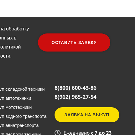
на обработку
анных в
олитикой
ости
.
8(800) 600-43-86
уп складской техники
8(962) 965-27-54
уп автотехники
уп мототехники
ЗАЯВКА НА ВЫКУП
уп водного транспорта
уп авиатранспорта
Ежедневно
с 7 до 23
уп леспром техники