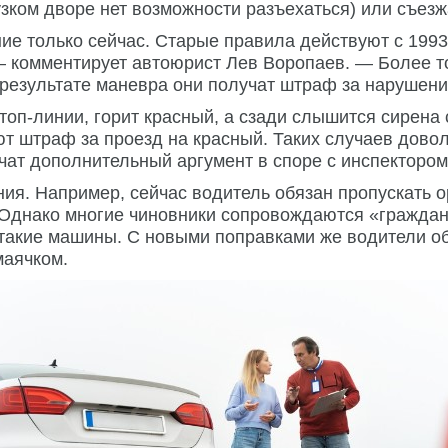
узком дворе нет возможности разъехаться) или съезж
ие только сейчас. Старые правила действуют с 1993 
 — комментирует автоюрист Лев Воропаев. — Более т
 результате маневра они получат штраф за нарушен
топ-линии, горит красный, а сзади слышится сирена
т штраф за проезд на красный. Таких случаев довол
чат дополнительный аргумент в споре с инспекторо
ия. Например, сейчас водитель обязан пропускать о
 Однако многие чиновники сопровождаются «граждан
ь такие машины. С новыми поправками же водители о
маячком.