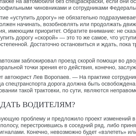
 также на автомобили без спецраскраски, если они 
профильными чиновниками и сотрудниками Федераль
тие «уступить дорогу» не обязательно подразумевае
е должен начинать, возобновлять или продолжать движ
я, имеющим приоритет. Обратите внимание: не сказ
упить дорогу «скорой» — это то же самое, что усту
остепенной. Достаточно остановиться и ждать, пока
к автохам заблокировал проезд скорой помощи во дво
оральной точки зрения его действия, конечно, заслу
 автоюрист Лев Воропаев. — На практике сотрудник
а спецтранспорта дорога должна быть освобождена. 
овании такой трактовки, по сути, являются неправо
ЖДАТЬ ВОДИТЕЛЯМ?
вующую проблему и предложило проект изменений в
 полосу, перестроившись в соседний ряд, либо прин
игналами. Конечно, невозможно будет «взлететь» ил